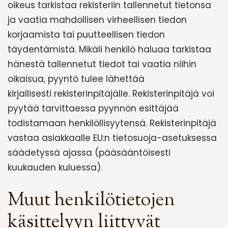
oikeus tarkistaa rekisteriin tallennetut tietonsa
ja vaatia mahdollisen virheellisen tiedon
korjaamista tai puutteellisen tiedon
täydentämistä. Mikäli henkilö haluaa tarkistaa
hänestä tallennetut tiedot tai vaatia niihin
oikaisua, pyyntö tulee lähettää
kirjallisesti rekisterinpitäjälle. Rekisterinpitäjä voi
pyytää tarvittaessa pyynnön esittäjää
todistamaan henkilöllisyytensä. Rekisterinpitäjä
vastaa asiakkaalle EU:n tietosuoja-asetuksessa
säädetyssä ajassa (pääsääntöisesti
kuukauden kuluessa).
Muut henkilötietojen
käsittelyyn liittyvät