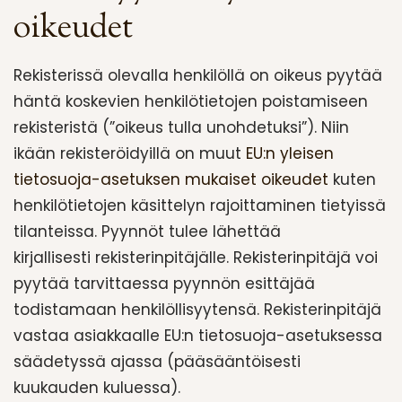
oikeudet
Rekisterissä olevalla henkilöllä on oikeus pyytää
häntä koskevien henkilötietojen poistamiseen
rekisteristä (”oikeus tulla unohdetuksi”). Niin
ikään rekisteröidyillä on muut
EU:n yleisen
tietosuoja-asetuksen mukaiset oikeudet
kuten
henkilötietojen käsittelyn rajoittaminen tietyissä
tilanteissa. Pyynnöt tulee lähettää
kirjallisesti rekisterinpitäjälle. Rekisterinpitäjä voi
pyytää tarvittaessa pyynnön esittäjää
todistamaan henkilöllisyytensä. Rekisterinpitäjä
vastaa asiakkaalle EU:n tietosuoja-asetuksessa
säädetyssä ajassa (pääsääntöisesti
kuukauden kuluessa).